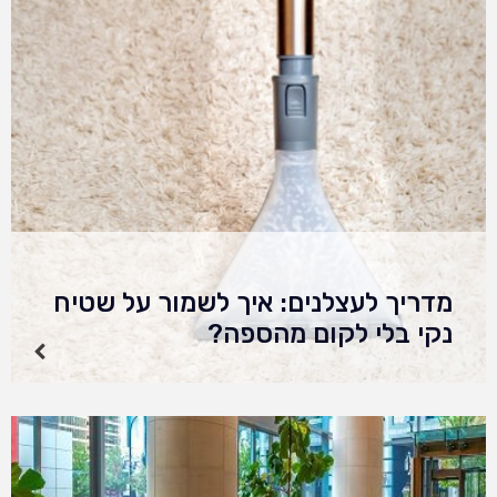
נזק לסיבי השטיח. במדריך המלא הזה, נתאר את
הנקודות והשיטות החשובות להסרה יעילה של דבק
משטיחים. אמנם ניתן…
מדריך לעצלנים: איך לשמור על שטיח
נקי בלי לקום מהספה?
אם אתם מאלו שמבחינתם "מנקה שטיחים" זה
מישהו אחר, ולא אתם – המדריך הזה בשבילכם. כי
בואו נודה באמת: כולנו אוהבים בית נקי, אבל אף
אחד לא באמת קם בהתלהבות…