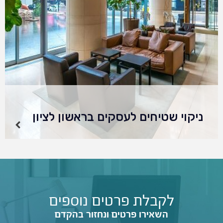
ניקוי שטיחים לעסקים בראשון לציון
למה לבחור בניקוי שטיחים בראשון לציון עם
מקצוענים 2000? √ 25 שנות ניסיון √ ניקוי כל
סוגי השטיחים √ איכות √ מקצועיות √ שירות
ואחריות מלאה √ מחירים אטרקטיביים…
לקבלת פרטים נוספים
השאירו פרטים ונחזור בהקדם