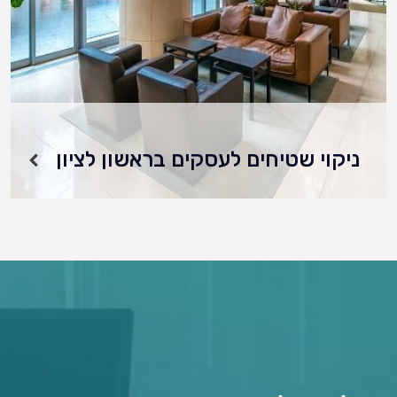
ניקוי שטיחים לעסקים בראשון לציון
למה לבחור בניקוי שטיחים בראשון לציון עם
מקצוענים 2000? √ 25 שנות ניסיון √ ניקוי כל
סוגי השטיחים √ איכות √ מקצועיות √ שירות
ואחריות מלאה √ מחירים אטרקטיביים…