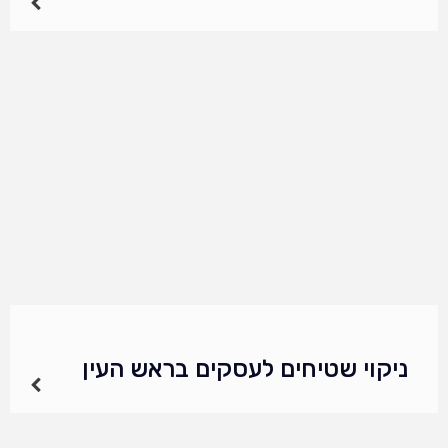
נשפך דיו? השטיח שלכם נראה פתאום כמו ציור
קיר מודרני. כזה שהייתם שמחים לוותר עליו, רגע
אחרי שהוא נחת שם. כתם טונר התפזר כמו ענן
אפור שמשאיר אחריו שובל קודר?…
ניקוי שטיחים לעסקים בראש העין
ניקוי שטיחים בראש העין הוא היבט חיוני לשמירה
על סביבת פנים נקייה ובריאה. בראש העין קיימים