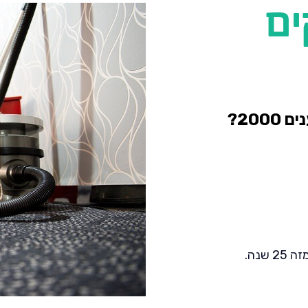
ים
20?
שנה.