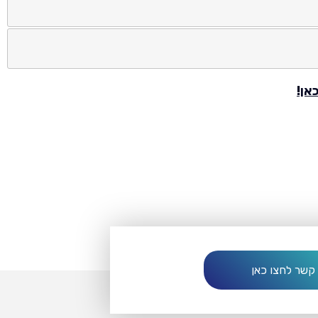
אן!
 קשר לחצו כאן